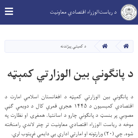
د ریاست‌الوزراء اقتصادي معاونیت
اصلي
منځپانګه
دانګل
کور
کور
د کمیتي پیژندنه
د پانګونې بین الوزارتي کمېټه
د پانګونې بین الوزارتي کمېټه د افغانستان اسلامي امارت د
اقتصادي کمېسیون د ۱۴۴۵ هجري قمري کال د دويمې ګڼې
مصوبې پر بنسټ د پانګونې چارو د اسانتیا، همغږۍ او نظارت په
موخه د ریاست الوزراء اقتصادي معاونیت تر چتر لاندې رامنځته
شوه، چې (۲۰) وزارتونه او امارتي ادارې یې دایمي غړیتوب لري.