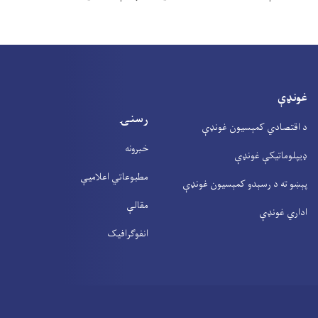
غونډې
رسنۍ
د اقتصادي کمېسیون غونډې
خبرونه
ډیپلوماتیکې غونډې
مطبوعاتي اعلامیې
پېښو ته د رسېدو کمېسیون غونډې
مقالې
اداري غونډې
انفوګرافیک