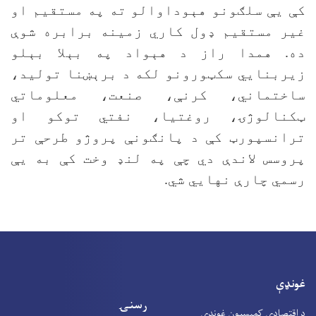
کې یې سلګونو هېوداوالو ته په مستقیم او
غیر مستقیم ډول کاري زمینه برابره شوې
ده. همدا راز د هېواد په بېلا بېلو
زیربنایي سکټورونو لکه د برېښنا تولید،
ساختماني، کرنې، صنعت، معلوماتي
ټکنالوژۍ، روغتیا، نفتي توکو او
ترانسپورټ کې د پانګونې پروژو طرحې تر
پروسس لاندې دي چې په لنډ وخت کې به یې
رسمي چارې نهایي شي.
غونډې
رسنۍ
د اقتصادي کمېسیون غونډې