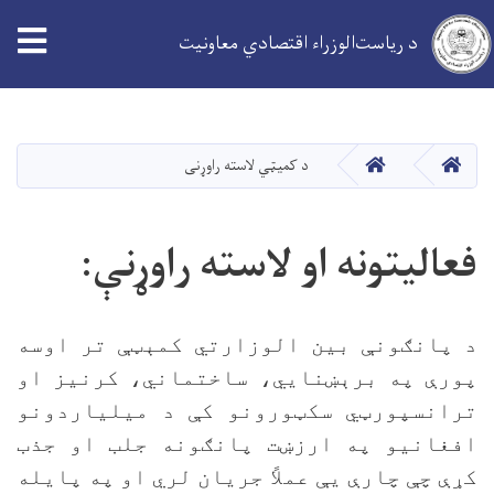
tion
د ریاست‌الوزراء اقتصادي معاونیت
اصلي
منځپانګه
دانګل
کور
کور
د کمیټي لاسته راوړنی
فعالیتونه او لاسته راوړنې:
د پانګونې بین الوزارتي کمېټې تر اوسه
پورې په برېښنايي، ساختماني، کرنیز او
ترانسپورټي سکټورونو کې د میلیاردونو
افغانیو په ارزښت پانګونه جلب او جذب
کړې چې چارې یې عملاً جریان لري او په پایله