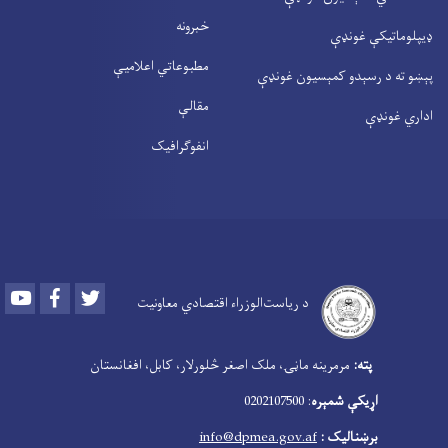
خبرونه
ډیپلوماتیکې غونډې
مطبوعاتي اعلامیې
پېښو ته د رسېدو کمېسیون غونډې
مقالې
اداري غونډې
انفوګرافیک
Youtube
Facebook
Twitter
د ریاست‌الوزراء اقتصادي معاونیت
‍
پته:
مرمرینه ماڼۍ، ملک اصغر څلورلار، کابل، افغانستان
اړیکې شمېره
: 0202107500
برښنالیک :
info@dpmea.gov.af