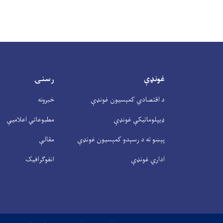
غونډې
رسنۍ
د اقتصادي کمېسیون غونډې
خبرونه
ډیپلوماتیکې غونډې
مطبوعاتي اعلامیې
پېښو ته د رسېدو کمېسیون غونډې
مقالې
اداري غونډې
انفوګرافیک