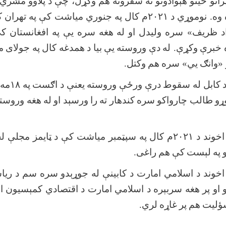
انو
ځینو
هېوادونو
ته
سفرونه
هم
وکړل،
چې
د
پلاوو
مشري
وه. نوموړي
د
۲۰۲۱
م
کال
په
جنوري
میاشت
کې
په
تهران
ک
د
ظریف» سره
ولیدل
او
له
هغه
سره
یې
په
افغانستان
ک
خبرې
وکړې. له
دې
وروسته
یې
بیا
د
همدغه
کال
په
جولای
م
 «وانګ
یي» سره
هم
وکتل
.
کابل
له
سقوط
درې
ورځې
وروسته
یعنې
د
اګست
په
۱۸
مه
ړو
طالب
چارواکو
سره
کندهار
ته
را
ورسېد
او
له
هغه
وروست
اخوند
د
۲۰۲۱
م
کال
په
سپټمبر
میاشت
کې
د
ټایمز
مجلې
لخ
په
لېست
کې
هم
راغی
.
اخوند
د
اسلامي
امارت
د
کابینې
له
جوړېدو
سره
سم
د
ریا
او
پر
هغه
سربېره
د
اسلامي
امارت
د
اقتصادي
کمېسیون
ا
ؤلیت
هم
پر
غاړه
لري
.