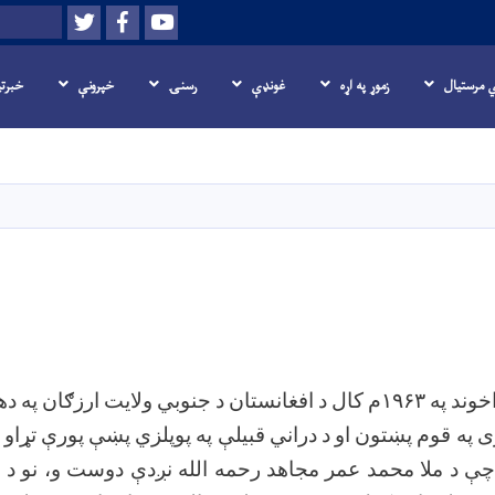
Twitter
Facebook
Youtube
لټون
ي مرستیال
زموړ په اړه
غونډې
رسنۍ
خپرونې
خبرت
اصلي
منځپانګه
دانګل
خوند
په
۱۹۶۳
م
کال
د
افغانستان
د
جنوبي
ولایت
ارزګان
په
ده
ی
په
قوم
پښتون
او
د
دراني
قبیلې
په
پوپلزي
پښې
پورې
تړاو
ې
د
ملا
محمد
عمر
مجاهد
رحمه
الله
نږدې
دوست
و،
نو
د 