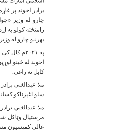
اسلامي
امارت
مشر
برادر
اخوند
پر
غاړه
چارو
له
وزیر «جوا
رامنځته
کولو
په
اړه
بهرنیو
چارو
له
وزیر
په
۲۰۲۱
م
کال
کې
د
اخوند
له
ځینو
لوړپو
کابل
ته
راغی
.
ملا
عبدالغني
برادر
سلو
اغېزناکو
کسانو
ملا
عبدالغني
برادر
مرستیال
وټاکل
شو
عالي
کمېسیون
مس