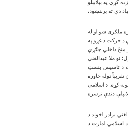
ده
کړې
په
بېلابېلو
اد
دې
ته
پرېنښود،
ه
ملګری
شو
او
له
د
حرکت
د
غړو
په
منځ
داخلي
جګړې
ل؛
نو
ملا
عبدالغني
د
تاسیس
بنسټ
ن
تقریباً
ټوله
خاوره
وله
کړه. د
اسلامي
لابېلې
دندې
ترسره
لغني
برادر
اخوند
د
د
اسلامي
امارت
د