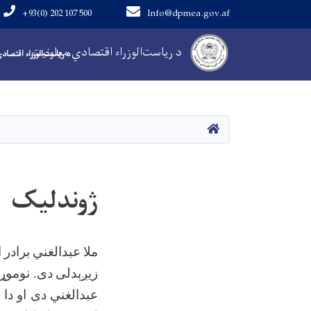
+93(0) 202 107 500
Info@dpmea.gov.af
Main Navigation
د ریاست‌الوزراء اقتصادي معاونیت
د ریاست‌الوزراء اقتصاد
کور
ژوندلیک
ملا
عبدالغني
برادر
ا
زیږېدلی
دی. نوموړ
عبدالغني
دی
او
دا
چ