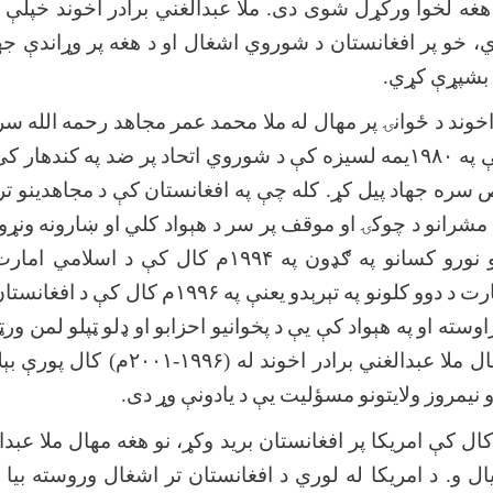
هغه
لخوا
ورکړل
شوی
دی. ملا
عبدالغني
برادر
اخوند
خپلې
ز
،
خو
پر
افغانستان
د
شوروي
اشغال
او
د
هغه
پر
وړاندې
جه
بشپړې
کړي
.
خوند
د
ځوانۍ
پر
مهال
له
ملا
محمد
عمر
مجاهد
رحمه
الله
سر
ې
په
۱۹۸۰
یمه
لسیزه
کې
د
شوروي
اتحاد
پر
ضد
په
کندهار
کې
ص
سره
جهاد
پیل
کړ. کله
چې
په
افغانستان
کې
د
مجاهدینو
تر
مشرانو
د
چوکۍ
او
موقف
پر
سر
د
هېواد
کلي
او
ښارونه
ونړو
نورو
کسانو
په
ګډون
په
۱۹۹۴
م
کال
کې
د
اسلامي
امارت
ارت
د
دوو
کلونو
په
تېرېدو
یعنې
په
۱۹۹۶
م
کال
کې
د
افغانستا
اوسته
او
په
هېواد
کې
یې
د
پخوانیو
احزابو
او
ډلو
ټپلو
لمن
ورټ
ال
ملا
عبدالغني
برادر
اخوند
له (
۱۹۹۶-۲۰۰۱
م) کال
پورې
بې
و
نیمروز
ولایتونو
مسؤلیت
یې
د
یادونې
وړ
دی
.
ال
کې
امریکا
پر
افغانستان
برید
وکړ،
نو
هغه
مهال
ملا
عبدا
ال
و. د
امریکا
له
لوري
د
افغانستان
تر
اشغال
وروسته
بیا