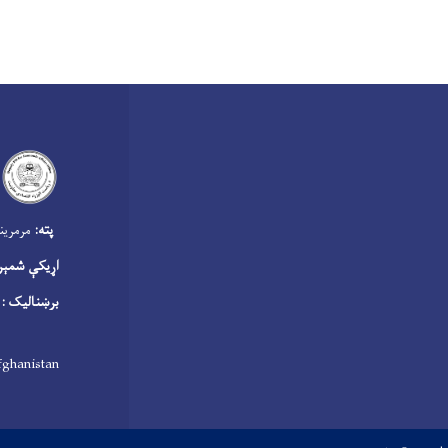
‍
پته:
مرمرینه
اړیکې شمېر
برښنالیک :
fghanistan