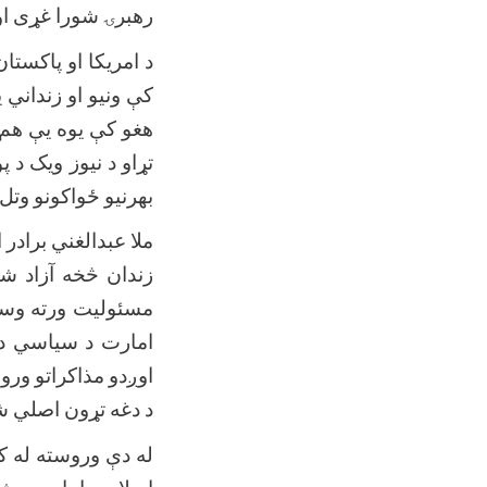
رهبرۍ
شورا
غړی
او
د
امریکا
او
پاکستان
کې
ونیو
او
زنداني
ی
هغو
کې
یوه
یې
هم
تړاو
د
نیوز
ویک
د
پ
بهرنیو
ځواکونو
وتل
ملا
عبدالغني
برادر
ا
زندان
څخه
آزاد
شو
مسئولیت
ورته
وسپ
امارت
د
سیاسي
د
اوږدو
مذاکراتو
ورو
د
دغه
تړون
اصلي
ش
له
دې
وروسته
له
ک