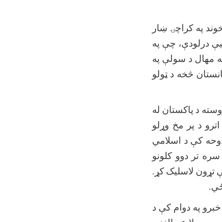
وند
په
کراچۍ
ښار
یې
درلودې،
چې
په
ه
مهال
د
سولې
په
انستان
څخه
د
ټولو
وسته
د
پاکستان
له
اترو
د
پر
مخ
وړلو
وحه
کې
د
اسلامي
سره
تر
دوو
کلونو
تړون
لاسلیک
کړ.
ي
.
خبرو
په
دوام
کې
د