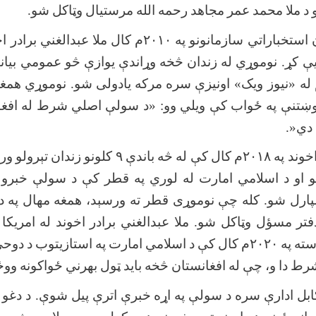
د
ملا
محمد
عمر
مجاهد
رحمه
الله
مرستیال
وټاکل
شو
.
استخباراتي
سازمانونو
په
۲۰۱۰
م
کال
ملا
عبدالغني
برادر
اخ
ې
کړ. نوموړي
له
زندان
څخه
وړاندې
یوازې
څو
عمومي
بیان
له «نیوز
ویک» اونیزې
سره
مرکه
یادولی
شو. نوموړي
همغ
وښتنې
په
ځواب
کې
ویلي
وو: «د
سولې
اصلي
شرط
له
افغ
دي
.»
خوند
په
۲۰۱۸
م
کال
کې
له
څه
باندې
۹
کلونو
زندان
تېرولو
ور
او
د
اسلامي
امارت
له
لوري
په
قطر
کې
د
سولې
خبرو
ارل
شو. کله
چې
نوموړی
قطر
ته
ورسېد،
همغه
مهال
په
د
فتر
مسؤل
وټاکل
شو. ملا
عبدالغني
برادر
اخوند
له
امریکا
سته
په
۲۰۲۰
م
کال
کې
د
اسلامي
امارت
په
استازیتوب
د
دوحې
رط
دا
و،
چې
له
افغانستان
څخه
باید
ټول
بهرني
ځواکونه
ووځ
ابل
ادارې
سره
د
سولې
په
اړه
خبرې
اترې
پیل
شوې. د
دغو