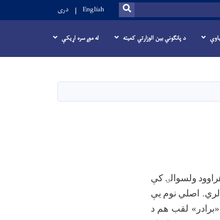
SEARCH
English
دری
یاوې
د پانگوني بین الوزارتي کمیته
له موږ سره اړیکې
راوود
ولسوالۍ
کې
لري. اصلي
نوم
یې
«برادر» لقب
هم
د