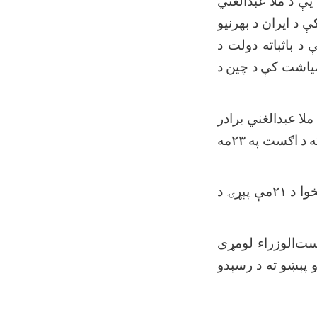
یې
د
ملا
عبدالغني
ې
د
ایران
د
بهرنیو
ې
د
باثباته
دولت
د
یاشت
کې
د
چین
د
ملا
عبدالغني
برادر
ه
د
اګست
په
۲۳
مه
وا
د
۲۱
مې
پېړۍ
د
ست‌الوزراء
لومړی
و
پېښو
ته
د
رسېدو