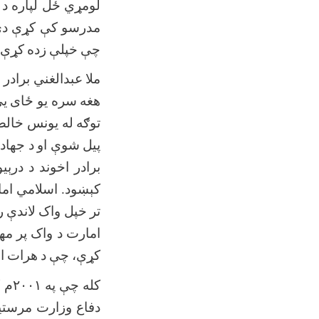
لومړي
ځل
لپاره
د
مدرسو
کې
کړې
دي
چې
خپلې
زده
کړې
ملا
عبدالغني
برادر
ا
هغه
سره
یو
ځای
ی
توګه
له
یونس
خال
پیل
شوې
او
د
جهاد
برادر
اخوند
د
درېیو
کېښود. اسلامي
ام
تر
خپل
واک
لاندې
ر
امارت
د
واک
پر
مه
کړې،
چې
د
هرات
ا
کله
چې
په
۲۰۰۱
م
ک
دفاع
وزارت
مرستی