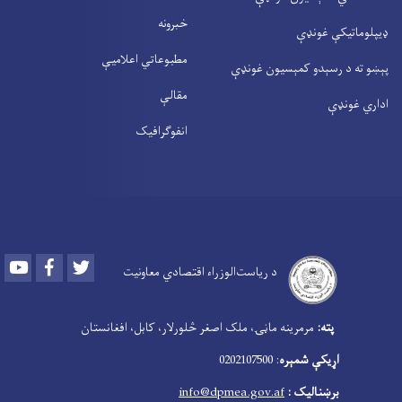
خبرونه
ډیپلوماتیکې غونډې
مطبوعاتي اعلامیې
پېښو ته د رسېدو کمېسیون غونډې
مقالې
اداري غونډې
انفوګرافیک
Youtube
Facebook
Twitter
د ریاست‌الوزراء اقتصادي معاونیت
‍
پته:
مرمرینه ماڼۍ، ملک اصغر څلورلار، کابل، افغانستان
اړیکې شمېره
: 0202107500
برښنالیک :
info@dpmea.gov.af