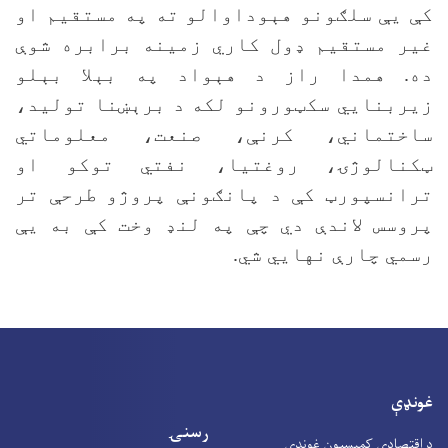
کې یې سلګونو هېوداوالو ته په مستقیم او
غیر مستقیم ډول کاري زمینه برابره شوې
ده. همدا راز د هېواد په بېلا بېلو
زیربنایي سکټورونو لکه د برېښنا تولید،
ساختماني، کرنې، صنعت، معلوماتي
ټکنالوژۍ، روغتیا، نفتي توکو او
ترانسپورټ کې د پانګونې پروژو طرحې تر
پروسس لاندې دي چې په لنډ وخت کې به یې
رسمي چارې نهایي شي.
غونډې
رسنۍ
د اقتصادي کمېسیون غونډې