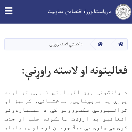
د ریاست‌الوزراء اقتصادي معاونیت
اصلي
منځپانګه
دانګل
کور
کور
د کمیټي لاسته راوړنی
فعالیتونه او لاسته راوړنې:
د پانګونې بین الوزارتي کمېټې تر اوسه
پورې په برېښنايي، ساختماني، کرنیز او
ترانسپورټي سکټورونو کې د میلیاردونو
افغانیو په ارزښت پانګونه جلب او جذب
کړې چې چارې یې عملاً جریان لري او په پایله