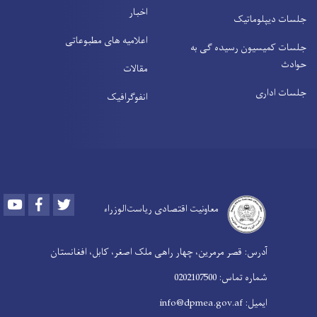
اخبار
جلسات دیپلوماتیک
اعلامیه های مطبوعاتی
جلسات کمیسیون رسیده ګی به
حوادث
مقالات
جلسات اداری
انفوګرافیک
Youtube
Facebook
Twitter
معاونیت اقتصادی ریاست‌الوزراء
آدرس: قصر مرمرین، چهار راهی ملک اصغر، کابل، افغانستان
شماره تماس: 0202107500
ایمیل: info@dpmea.gov.af