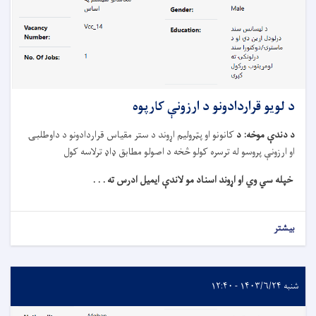
د لویو قراردادونو د ارزونې کارپوه
د دندې موخه
: د
کانونو او پټروليم اړوند د ستر مقياس قراردادونو د داوطلبۍ
او ارزونې پروسو له ترسره کولو څخه د اصولو مطابق ډاډ ترلاسه کول
خپله سي وي او اړوند اسناد مو لاندې ایمیل ادرس ته . . .
بیشتر
شنبه ۱۴۰۳/۶/۲۴ - ۱۲:۴۰