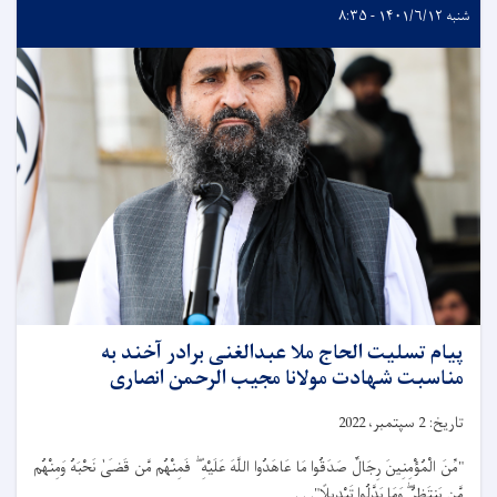
شنبه ۱۴۰۱/۶/۱۲ - ۸:۳۵
پیام تسلیت الحاج ملا عبدالغنی برادر آخند به
مناسبت شهادت مولانا مجیب الرحمن انصاری
تاریخ:
2
سپتمبر،
2022
"مِّنَ الْمُؤْمِنِينَ رِجَالٌ صَدَقُوا مَا عَاهَدُوا اللَّهَ عَلَيْهِ
فَمِنْهُم مَّن قَضَى
نَحْبَهُ وَمِنْهُم
مَّن يَنتَظِرُ
وَمَا بَدَّلُوا تَبْدِيلًا". . .