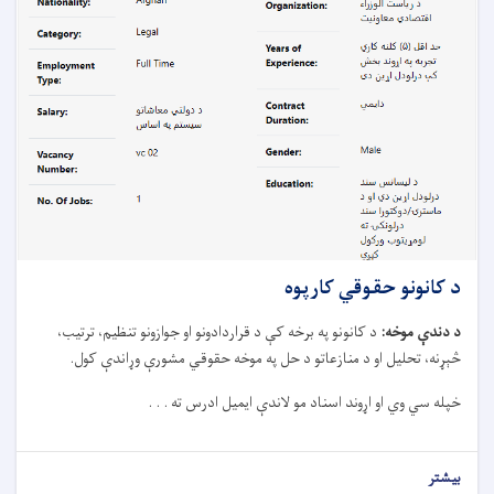
د کانونو حقوقي کارپوه
د دندې موخه
:
د کانونو په برخه کې د قراردادونو او جوازونو تنظیم، ترتیب،
څېړنه، تحلیل او د منازعاتو د حل په موخه حقوقي مشورې وړاندې کول
.
خپله سي وي او اړوند اسناد مو لاندې ایمیل ادرس ته . . .
بیشتر