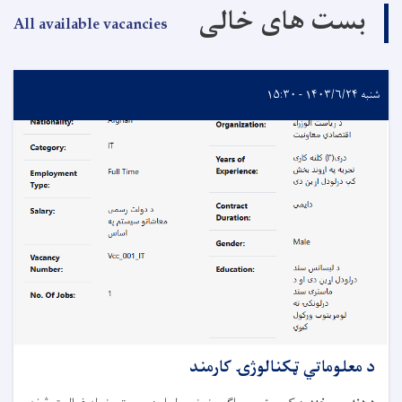
بست های خالی
All available vacancies
شنبه ۱۴۰۳/۶/۲۴ - ۱۵:۳۰
د معلوماتي ټکنالوژۍ کارمند