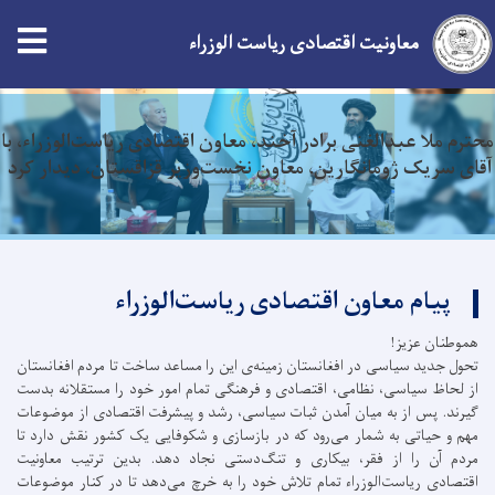
معاونیت اقتصادی ریاست الوزراء
Skip
محترم ملا عبدالغنی برادر آخند در حاشیه هفدهمین اجلاس
to
سران ایکو با شوکت میرضیایف رئیس جمهور ازبیکستان دیدار
main
نمود
content
پیام معاون اقتصادی ریاست‌الوزراء
هموطنان عزیز!
تحول جدید سیاسی در افغانستان زمینه‌ی این را مساعد ساخت تا مردم افغانستان
از لحاظ سیاسی، نظامی، اقتصادی و فرهنگی تمام امور خود را مستقلانه بدست
گیرند. پس از به میان آمدن ثبات سیاسی، رشد و پیشرفت اقتصادی از موضوعات
مهم و حیاتی به شمار می‌رود که در بازسازی و شکوفایی یک کشور نقش دارد تا
مردم آن را از فقر، بیکاری و تنگ‌دستی نجاد دهد. بدین ترتیب معاونیت
اقتصادی ریاست‌الوزراء تمام تلاش خود را به خرچ می‌دهد تا در کنار موضوعات