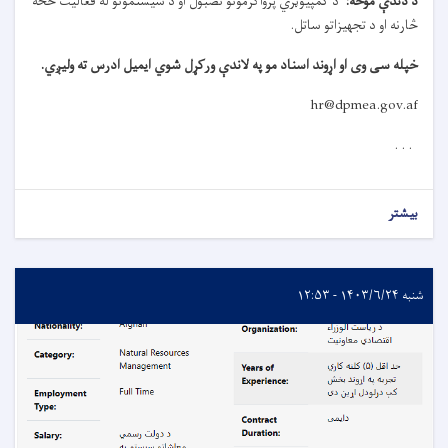
د دندې موخه
:
د کمپیوټري پرواګرمونو نصبول او د سیستمونو له فعاليت څخه
څارنه او د تجهیزاتو ساتل
.
خپله سی وی او اړوند اسناد مو په لاندې ورکړل شوي ایمیل ادرس ته ولیږي
.
hr@dpmea.gov.af
. . .
بیشتر
شنبه ۱۴۰۳/۶/۲۴ - ۱۲:۵۳