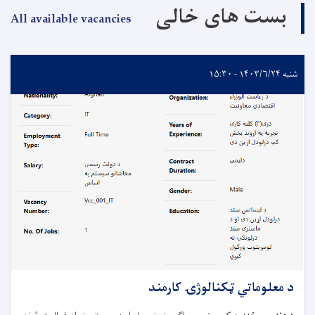
بست های خالی
All available vacancies
شنبه ۱۴۰۳/۶/۲۴ - ۱۵:۳۰
د معلوماتي ټکنالوژۍ کارمند