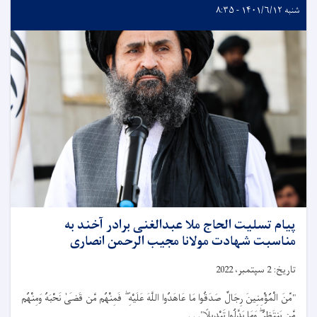
شنبه ۱۴۰۱/۶/۱۲ - ۸:۳۵
پیام تسلیت الحاج ملا عبدالغنی برادر آخند به
مناسبت شهادت مولانا مجیب الرحمن انصاری
تاریخ:
2
سپتمبر،
2022
"مِّنَ الْمُؤْمِنِينَ رِجَالٌ صَدَقُوا مَا عَاهَدُوا اللَّهَ عَلَيْهِ
فَمِنْهُم مَّن قَضَى
نَحْبَهُ وَمِنْهُم
مَّن يَنتَظِرُ
وَمَا بَدَّلُوا تَبْدِيلًا". . .