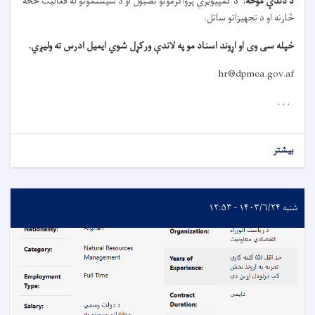
د دندې موخه
:
د کمپیوټري پرواګرمونو نصبول او د سیستمونو له فعاليت څخه
څارنه او د تجهیزاتو ساتل
.
خپله سی وی او اړوند اسناد مو په لاندې ورکړل شوي ایمیل ادرس ته ولیږي
.
hr@dpmea.gov.af
. . .
بیشتر
شنبه ۱۴۰۳/۶/۲۴ - ۱۲:۵۳