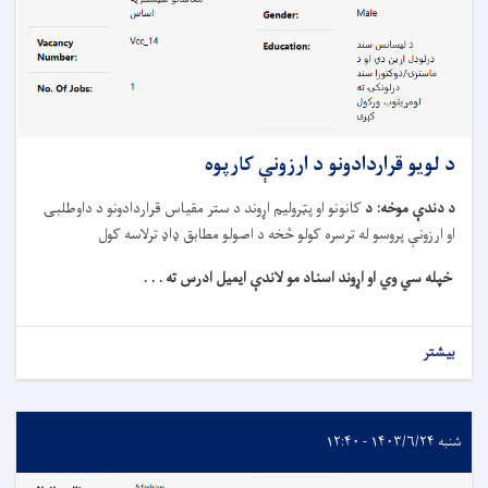
د لویو قراردادونو د ارزونې کارپوه
د دندې موخه
: د
کانونو او پټروليم اړوند د ستر مقياس قراردادونو د داوطلبۍ
او ارزونې پروسو له ترسره کولو څخه د اصولو مطابق ډاډ ترلاسه کول
خپله سي وي او اړوند اسناد مو لاندې ایمیل ادرس ته . . .
بیشتر
شنبه ۱۴۰۳/۶/۲۴ - ۱۲:۴۰