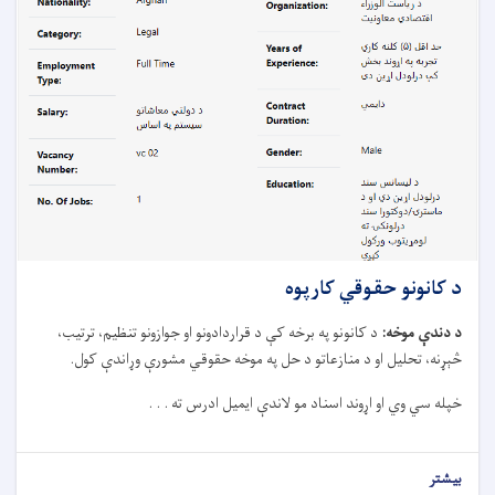
د کانونو حقوقي کارپوه
د دندې موخه
:
د کانونو په برخه کې د قراردادونو او جوازونو تنظیم، ترتیب،
څېړنه، تحلیل او د منازعاتو د حل په موخه حقوقي مشورې وړاندې کول
.
خپله سي وي او اړوند اسناد مو لاندې ایمیل ادرس ته . . .
بیشتر