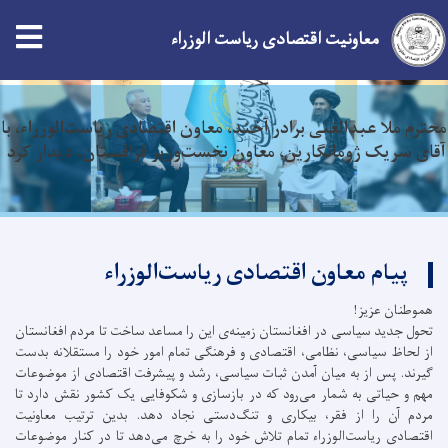
معاونیت اقتصادی ریاست الوزراء
Skip
محترم ملا عبدالغنی برادر آخند در حاشیه هفدهمین اجلاس
to
سران ایکو با شوکت میرضیایف رئیس جمهور ازبیکستان دیدار
main
نمود
content
پیام معاون اقتصادی ریاست‌الوزراء
هموطنان عزیز!
تحول جدید سیاسی در افغانستان زمینه‌ی این را مساعد ساخت تا مردم افغانستان
از لحاظ سیاسی، نظامی، اقتصادی و فرهنگی تمام امور خود را مستقلانه بدست
گیرند. پس از به میان آمدن ثبات سیاسی، رشد و پیشرفت اقتصادی از موضوعات
مهم و حیاتی به شمار می‌رود که در بازسازی و شکوفایی یک کشور نقش دارد تا
مردم آن را از فقر، بیکاری و تنگ‌دستی نجاد دهد. بدین ترتیب معاونیت
اقتصادی ریاست‌الوزراء تمام تلاش خود را به خرچ می‌دهد تا در کنار موضوعات